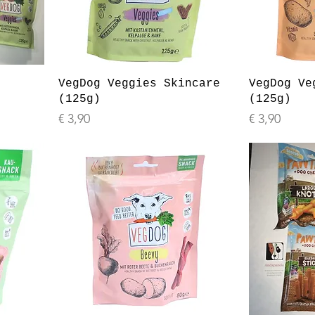
VegDog Veggies Skincare
VegDog Ve
(125g)
(125g)
Prijs
Prijs
€ 3,90
€ 3,90