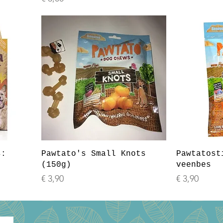
s:
Pawtato's Small Knots
Pawtatost
(150g)
veenbes
Prijs
Prijs
€ 3,90
€ 3,90