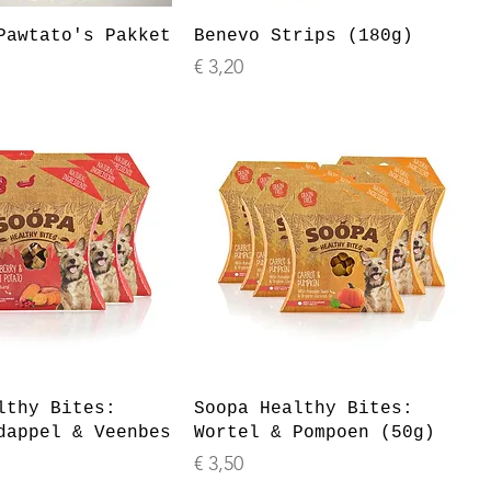
Pawtato's Pakket
Benevo Strips (180g)
Prijs
€ 3,20
lthy Bites:
Soopa Healthy Bites:
dappel & Veenbes
Wortel & Pompoen (50g)
Prijs
€ 3,50