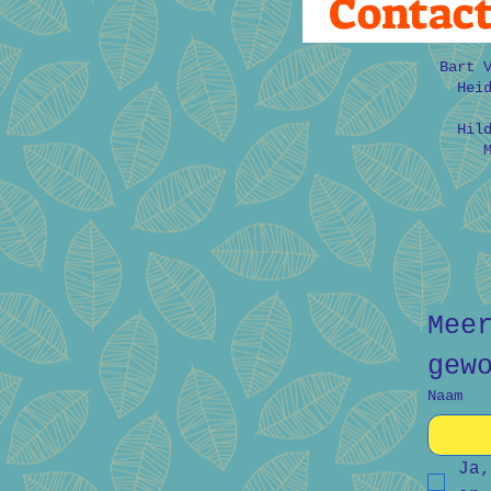
Contac
Bart 
Hei
Hil
Mee
gew
Naam
Ja,