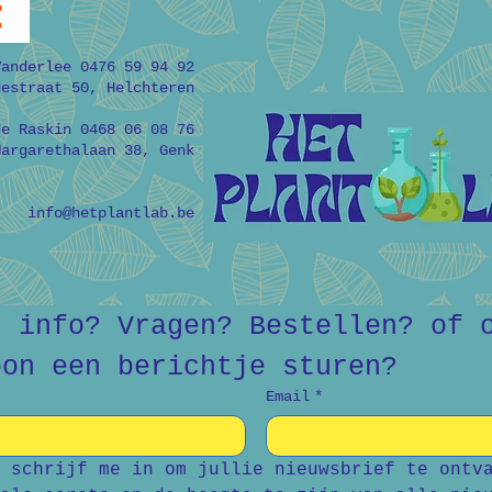
t
Vanderlee 0476 59 94 92
destraat 50, Helchteren
de Raskin 0468 06 08 76
Margarethalaan 38, Genk
info@hetplantlab.be
r info? Vragen? Bestellen? of o
oon een berichtje sturen?
Email
*
 schrijf me in om jullie nieuwsbrief te ontva