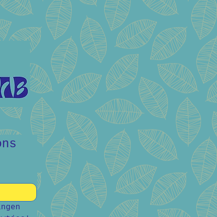
ns 
ngen 