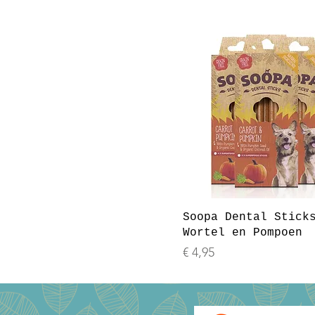
Soopa Dental Stick
Wortel en Pompoen
Prijs
€ 4,95