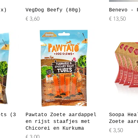
 x)
VegDog Beefy (80g)
Benevo - 
Prijs
Prijs
€ 3,60
€ 13,50
ots (3
Pawtato Zoete aardappel
Soopa Hea
en rijst staafjes met
Zoete aar
Chicorei en Kurkuma
Prijs
€ 3,50
Prijs
€ 3,00