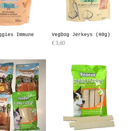
ggies Immune
VegDog Jerkeys (80g)
Prijs
€ 3,60