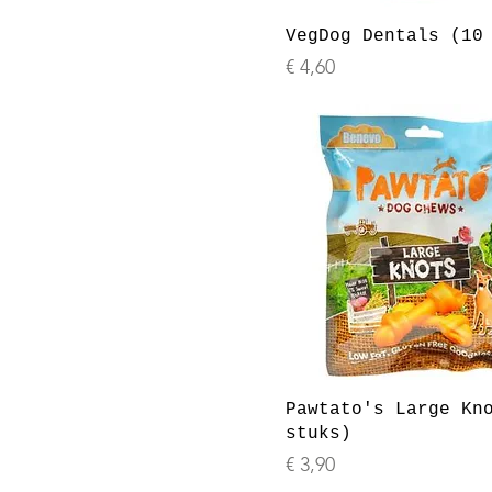
VegDog Dentals (10
Prijs
€ 4,60
Pawtato's Large Kn
stuks)
Prijs
€ 3,90