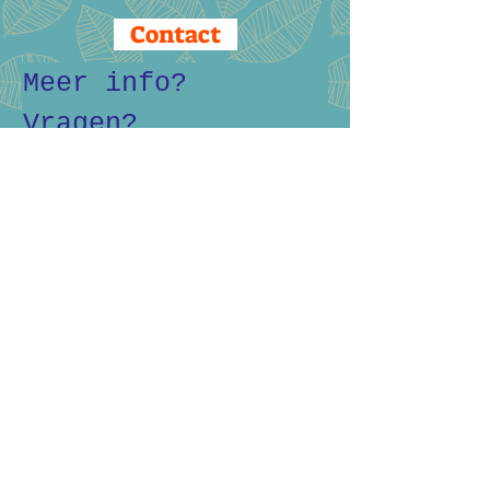
Contact
Meer info? 
Vragen? 
Bestellen? of ons 
gewoon een 
berichtje sturen?
Naam
Email
*
Ja, schrijf me in om 
jullie nieuwsbrief te 
ontvangen en als eerste 