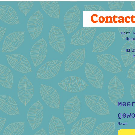
Contac
Bart 
Hei
Hil
Mee
gew
Naam