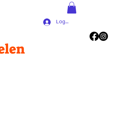
Log In
elen