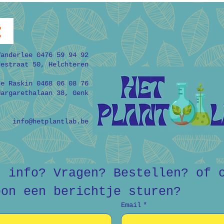
t
Vanderlee 0476 59 94 92
destraat 50, Helchteren
de Raskin 0468 06 08 76
Margarethalaan 38, Genk
info@hetplantlab.be
r info? Vragen? Bestellen? of o
oon een berichtje sturen?
Email
*