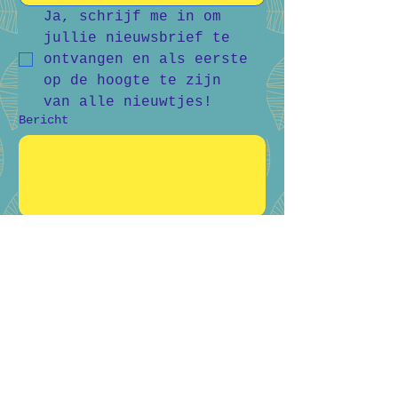
Ja, schrijf me in om 
jullie nieuwsbrief te 
ontvangen en als eerste 
op de hoogte te zijn 
van alle nieuwtjes!
Bericht
Verstuur
Bart Vanderlee
0476 59 94 92
Heidestraat 50, Helchteren
Hilde Raskin
0468 06 08 76
Margarethalaan 38, Genk