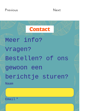
Previous
Next
Contact
Meer info? 
Vragen? 
Bestellen? of ons 
gewoon een 
berichtje sturen?
Naam
Email
*