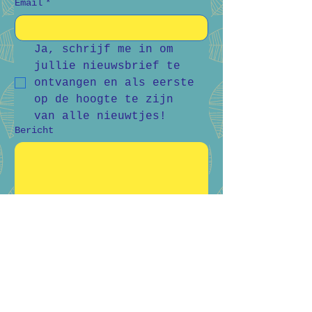
Email
*
Ja, schrijf me in om 
jullie nieuwsbrief te 
ontvangen en als eerste 
op de hoogte te zijn 
van alle nieuwtjes!
Bericht
Verstuur
Bart Vanderlee
0476 59 94 92
Heidestraat 50, Helchteren
Hilde Raskin
0468 06 08 76