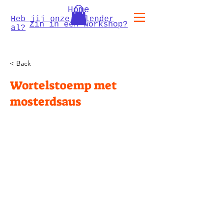
Home
Heb jij onze kalender
Zin in een workshop?
al?
< Back
Wortelstoemp met
mosterdsaus