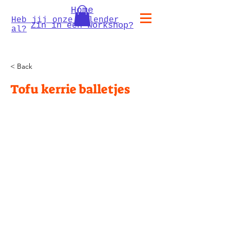
Home
Heb jij onze kalender
Zin in een workshop?
al?
< Back
Tofu kerrie balletjes