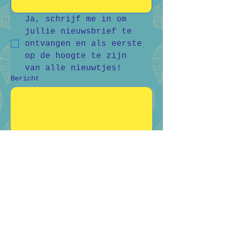
Ja, schrijf me in om 
jullie nieuwsbrief te 
ontvangen en als eerste 
op de hoogte te zijn 
van alle nieuwtjes!
Bericht
Verstuur
Bart Vanderlee
0476 59 94 92
Heidestraat 50, Helchteren
Hilde Raskin
0468 06 08 76
Margarethalaan 38, Genk