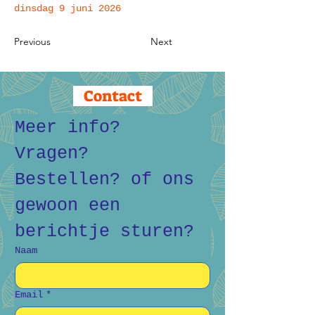
dinsdag 9 juni 2026
Previous
Next
Contact
Meer info? 
Vragen? 
Bestellen? of ons 
gewoon een 
berichtje sturen?
Naam
Email
*