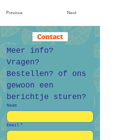
Previous
Next
Contact
Meer info? 
Vragen? 
Bestellen? of ons 
gewoon een 
berichtje sturen?
Naam
Email
*