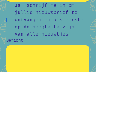
Ja, schrijf me in om 
jullie nieuwsbrief te 
ontvangen en als eerste 
op de hoogte te zijn 
van alle nieuwtjes!
Bericht
Verstuur
Bart Vanderlee
0476 59 94 92
Heidestraat 50, Helchteren
Hilde Raskin
0468 06 08 76
Margarethalaan 38, Genk