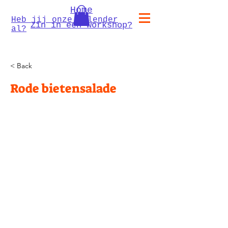
Home
Heb jij onze kalender
Zin in een workshop?
al?
< Back
Rode bietensalade