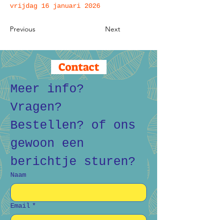
vrijdag 16 januari 2026
Previous
Next
Contact
Meer info? 
Vragen? 
Bestellen? of ons 
gewoon een 
berichtje sturen?
Naam
Email
*