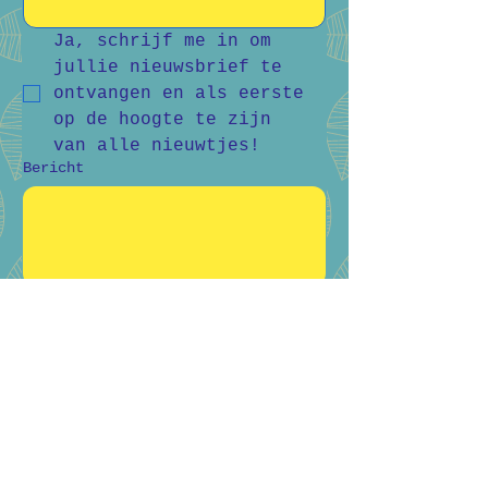
Ja, schrijf me in om 
jullie nieuwsbrief te 
ontvangen en als eerste 
op de hoogte te zijn 
van alle nieuwtjes!
Bericht
Verstuur
Bart Vanderlee
0476 59 94 92
Heidestraat 50, Helchteren
Hilde Raskin
0468 06 08 76
Margarethalaan 38, Genk