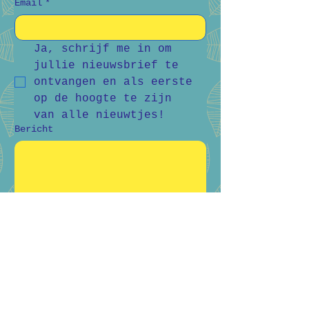
Email
*
Ja, schrijf me in om 
jullie nieuwsbrief te 
ontvangen en als eerste 
op de hoogte te zijn 
van alle nieuwtjes!
Bericht
Verstuur
Bart Vanderlee
0476 59 94 92
Heidestraat 50, Helchteren
Hilde Raskin
0468 06 08 76