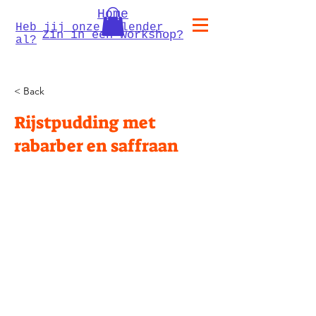
Home
Heb jij onze kalender
Zin in een workshop?
al?
< Back
Rijstpudding met
rabarber en saffraan