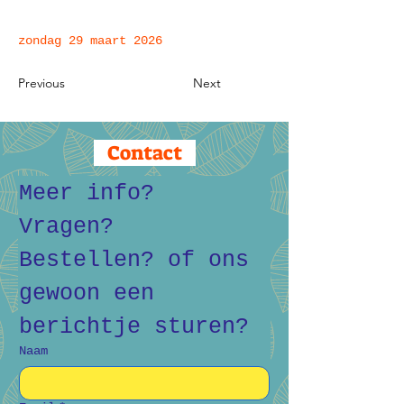
zondag 29 maart 2026
Previous
Next
Contact
Meer info? 
Vragen? 
Bestellen? of ons 
gewoon een 
berichtje sturen?
Naam