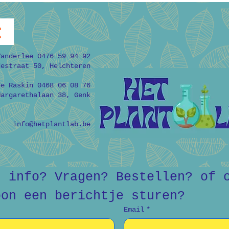
t
Vanderlee 0476 59 94 92
destraat 50, Helchteren
de Raskin 0468 06 08 76
Margarethalaan 38, Genk
info@hetplantlab.be
r info? Vragen? Bestellen? of o
oon een berichtje sturen?
Email
*