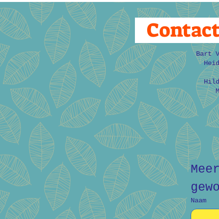
Contac
Bart 
Hei
Hil
Mee
gew
Naam