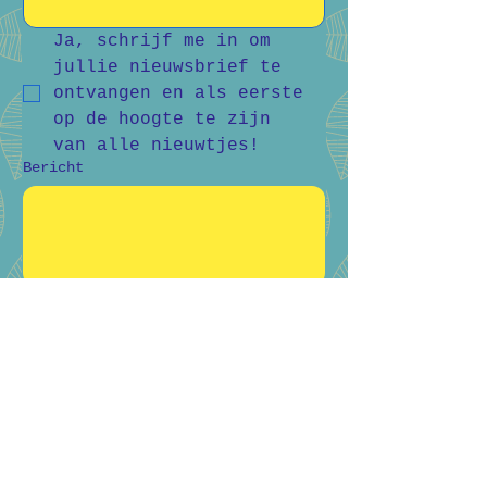
Ja, schrijf me in om 
jullie nieuwsbrief te 
ontvangen en als eerste 
op de hoogte te zijn 
van alle nieuwtjes!
Bericht
Verstuur
Bart Vanderlee
0476 59 94 92
Heidestraat 50, Helchteren
Hilde Raskin
0468 06 08 76
Margarethalaan 38, Genk