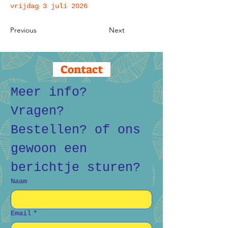
vrijdag 3 juli 2026
Previous
Next
Contact
Meer info? 
Vragen? 
Bestellen? of ons 
gewoon een 
berichtje sturen?
Naam
Email
*