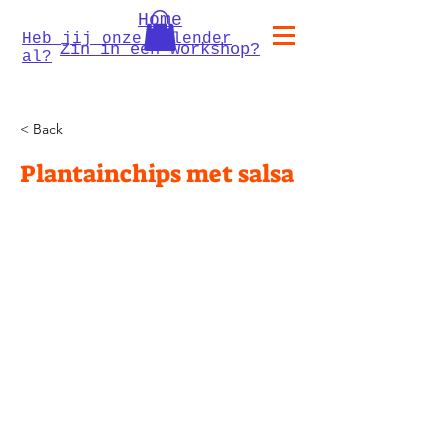
Home
Heb jij onze kalender
Zin in een workshop?
al?
< Back
Plantainchips met salsa