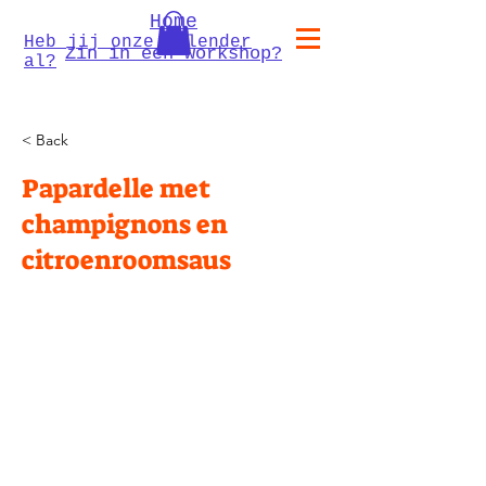
Home
Heb jij onze kalender
Zin in een workshop?
al?
< Back
Papardelle met
champignons en
citroenroomsaus