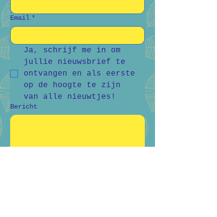
Email
*
Ja, schrijf me in om 
jullie nieuwsbrief te 
ontvangen en als eerste 
op de hoogte te zijn 
van alle nieuwtjes!
Bericht
Verstuur
Bart Vanderlee
0476 59 94 92
Heidestraat 50, Helchteren