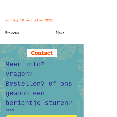
zondag 16 augustus 2026
Previous
Next
Contact
Meer info? 
Vragen? 
Bestellen? of ons 
gewoon een 
berichtje sturen?
Naam