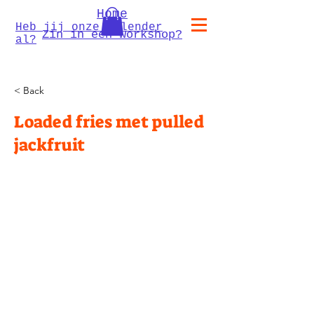
Home
Heb jij onze kalender
Zin in een workshop?
al?
< Back
Loaded fries met pulled
jackfruit