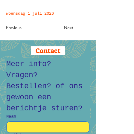
woensdag 1 juli 2026
Previous
Next
Contact
Meer info? 
Vragen? 
Bestellen? of ons 
gewoon een 
berichtje sturen?
Naam