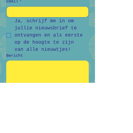
Email
*
Ja, schrijf me in om 
jullie nieuwsbrief te 
ontvangen en als eerste 
op de hoogte te zijn 
van alle nieuwtjes!
Bericht
Verstuur
Bart Vanderlee
0476 59 94 92
Heidestraat 50, Helchteren
Hilde Raskin
0468 06 08 76