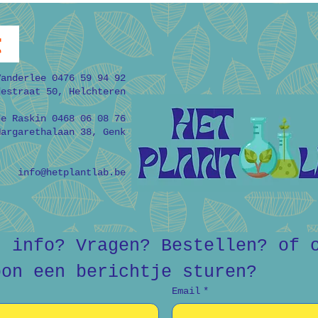
t
Vanderlee 0476 59 94 92
destraat 50, Helchteren
de Raskin 0468 06 08 76
Margarethalaan 38, Genk
info@hetplantlab.be
r info? Vragen? Bestellen? of o
oon een berichtje sturen?
Email
*