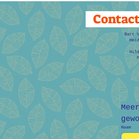
Contac
Bart 
Hei
Hil
Mee
gew
Naam