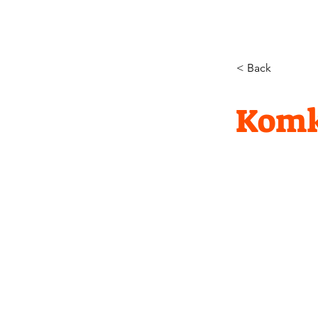
< Back
Komk