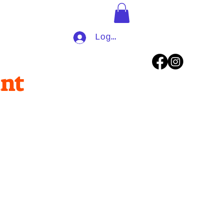
Log In
nt