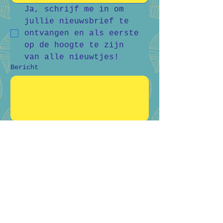
Ja, schrijf me in om 
jullie nieuwsbrief te 
ontvangen en als eerste 
op de hoogte te zijn 
van alle nieuwtjes!
Bericht
Verstuur
Bart Vanderlee
0476 59 94 92
Heidestraat 50, Helchteren
Hilde Raskin
0468 06 08 76
Margarethalaan 38, Genk