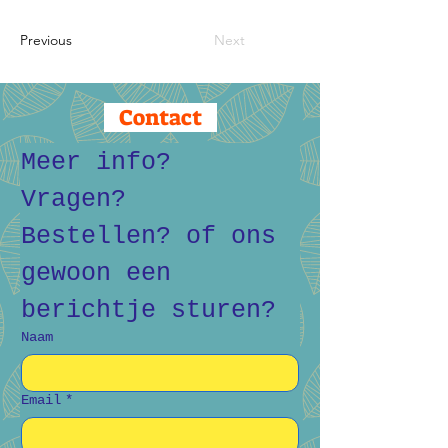
Previous
Next
Contact
Meer info? 
Vragen? 
Bestellen? of ons 
gewoon een 
berichtje sturen?
Naam
Email
*