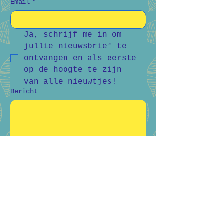
Email
*
Ja, schrijf me in om 
jullie nieuwsbrief te 
ontvangen en als eerste 
op de hoogte te zijn 
van alle nieuwtjes!
Bericht
Verstuur
Bart Vanderlee
0476 59 94 92
Heidestraat 50, Helchteren
Hilde Raskin
0468 06 08 76