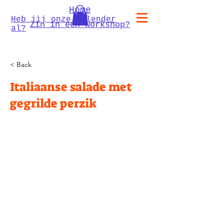
Home
Heb jij onze kalender
Zin in een workshop?
al?
< Back
Italiaanse salade met
gegrilde perzik