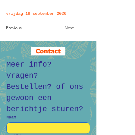
vrijdag 18 september 2026
Previous
Next
Contact
Meer info? 
Vragen? 
Bestellen? of ons 
gewoon een 
berichtje sturen?
Naam