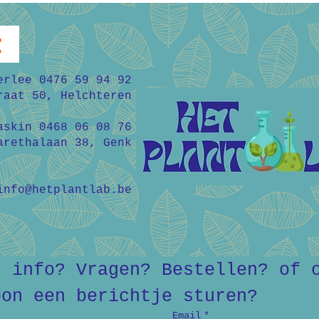
t
erlee 0476 59 94 92
raat 50, Helchteren
askin 0468 06 08 76
arethalaan 38, Genk
info@hetplantlab.be
r info? Vragen? Bestellen? of o
oon een berichtje sturen?
Email
*