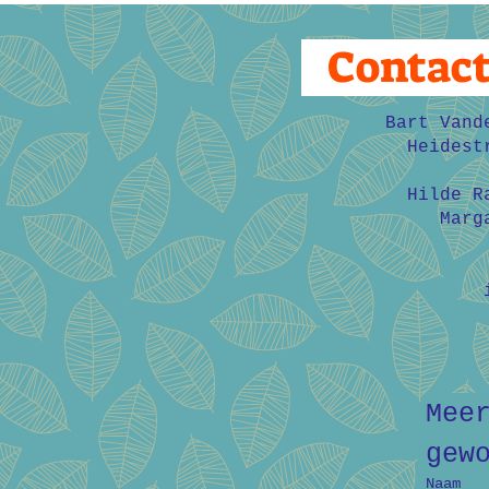
Contac
Bart Vand
Heidest
Hilde R
Marg
Mee
gew
Naam