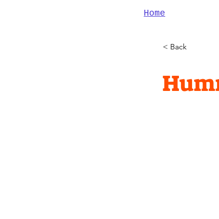
Home
< Back
Humm