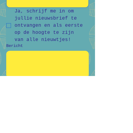
Ja, schrijf me in om 
jullie nieuwsbrief te 
ontvangen en als eerste 
op de hoogte te zijn 
van alle nieuwtjes!
Bericht
Verstuur
Bart Vanderlee
0476 59 94 92
Heidestraat 50, Helchteren
Hilde Raskin
0468 06 08 76
Margarethalaan 38, Genk