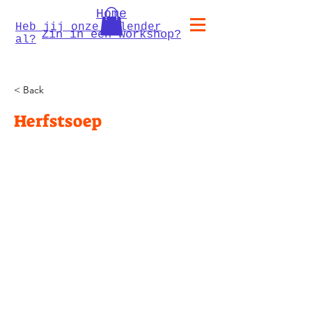
Home
Heb jij onze kalender
Zin in een workshop?
al?
< Back
Herfstsoep