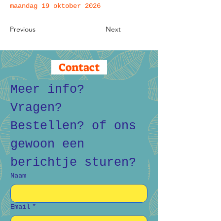
maandag 19 oktober 2026
Previous
Next
Contact
Meer info? 
Vragen? 
Bestellen? of ons 
gewoon een 
berichtje sturen?
Naam
Email
*