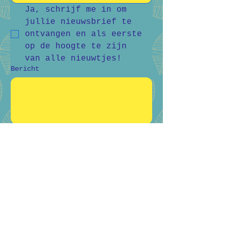
Ja, schrijf me in om 
jullie nieuwsbrief te 
ontvangen en als eerste 
op de hoogte te zijn 
van alle nieuwtjes!
Bericht
Verstuur
Bart Vanderlee
0476 59 94 92
Heidestraat 50, Helchteren
Hilde Raskin
0468 06 08 76
Margarethalaan 38, Genk