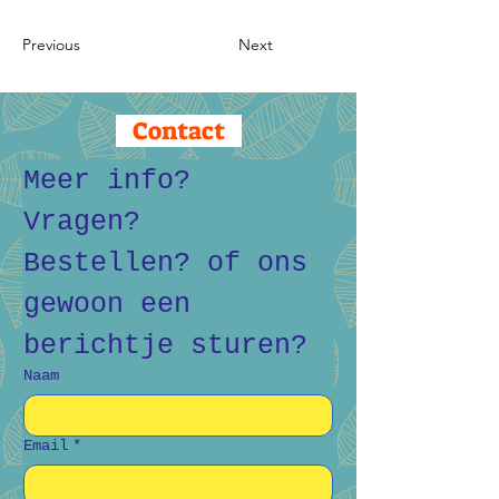
Previous
Next
Contact
Meer info? 
Vragen? 
Bestellen? of ons 
gewoon een 
berichtje sturen?
Naam
Email
*