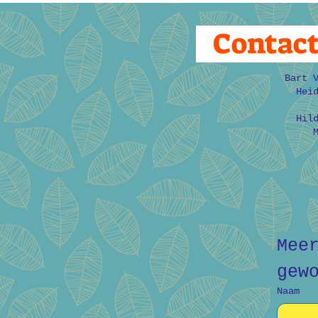
Contac
Bart 
Hei
Hil
Mee
gew
Naam