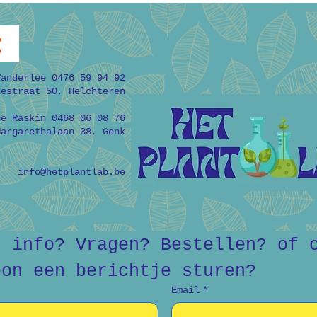
t
Vanderlee 0476 59 94 92
destraat 50, Helchteren
de Raskin 0468 06 08 76
Margarethalaan 38, Genk
info@hetplantlab.be
r info? Vragen? Bestellen? of o
oon een berichtje sturen?
Email
*