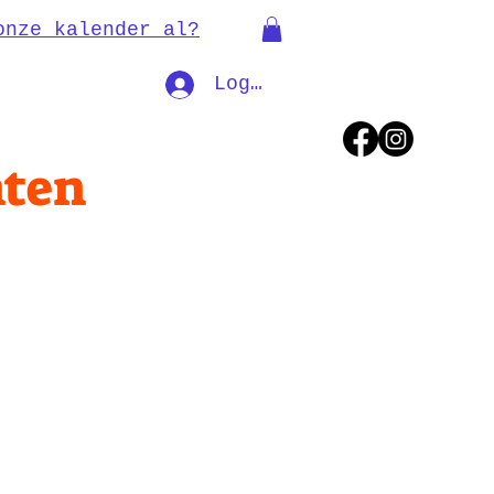
onze kalender al?
Log In
nten