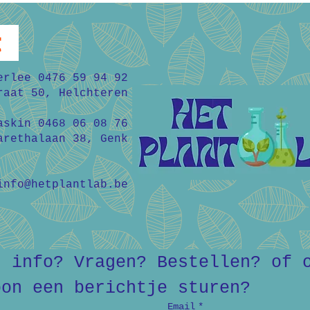
t
erlee 0476 59 94 92
raat 50, Helchteren
askin 0468 06 08 76
arethalaan 38, Genk
info@hetplantlab.be
r info? Vragen? Bestellen? of o
oon een berichtje sturen?
Email
*