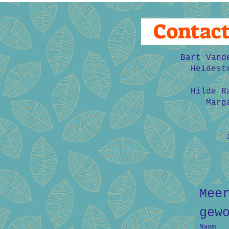
Contac
Bart Vand
Heidest
Hilde R
Marg
Mee
gew
Naam