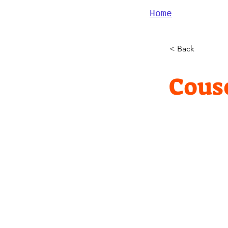
Home
< Back
Cous