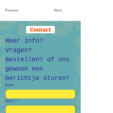
Previous
Next
Contact
Meer info? 
Vragen? 
Bestellen? of ons 
gewoon een 
berichtje sturen?
Naam
Email
*