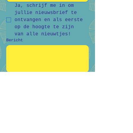
Ja, schrijf me in om 
jullie nieuwsbrief te 
ontvangen en als eerste 
op de hoogte te zijn 
van alle nieuwtjes!
Bericht
Verstuur
Bart Vanderlee
0476 59 94 92
Heidestraat 50, Helchteren
Hilde Raskin
0468 06 08 76
Margarethalaan 38, Genk