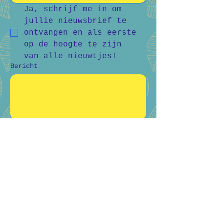
Ja, schrijf me in om 
jullie nieuwsbrief te 
ontvangen en als eerste 
op de hoogte te zijn 
van alle nieuwtjes!
Bericht
Verstuur
Bart Vanderlee
0476 59 94 92
Heidestraat 50, Helchteren
Hilde Raskin
0468 06 08 76
Margarethalaan 38, Genk