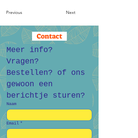
Previous
Next
Contact
Meer info? 
Vragen? 
Bestellen? of ons 
gewoon een 
berichtje sturen?
Naam
Email
*