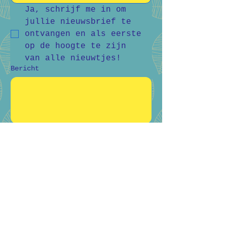
Ja, schrijf me in om 
jullie nieuwsbrief te 
ontvangen en als eerste 
op de hoogte te zijn 
van alle nieuwtjes!
Bericht
Verstuur
Bart Vanderlee
0476 59 94 92
Heidestraat 50, Helchteren
Hilde Raskin
0468 06 08 76
Margarethalaan 38, Genk