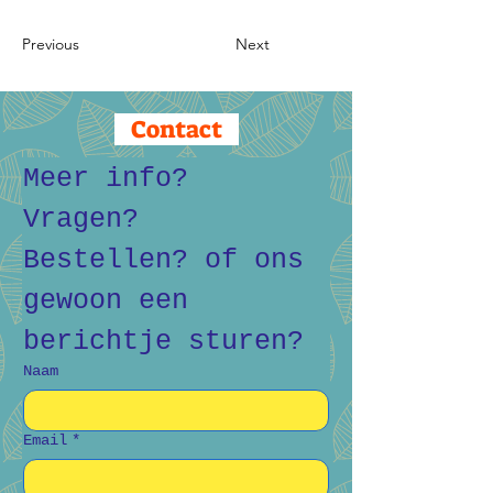
Previous
Next
Contact
Meer info? 
Vragen? 
Bestellen? of ons 
gewoon een 
berichtje sturen?
Naam
Email
*