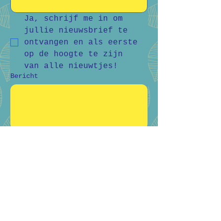
Ja, schrijf me in om 
jullie nieuwsbrief te 
ontvangen en als eerste 
op de hoogte te zijn 
van alle nieuwtjes!
Bericht
Verstuur
Bart Vanderlee
0476 59 94 92
Heidestraat 50, Helchteren
Hilde Raskin
0468 06 08 76
Margarethalaan 38, Genk