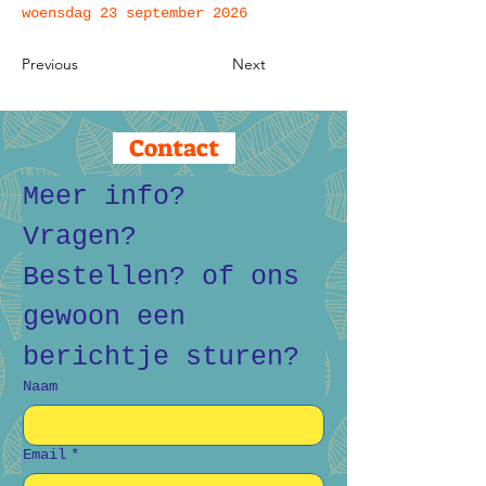
woensdag 23 september 2026
Previous
Next
Contact
Meer info? 
Vragen? 
Bestellen? of ons 
gewoon een 
berichtje sturen?
Naam
Email
*