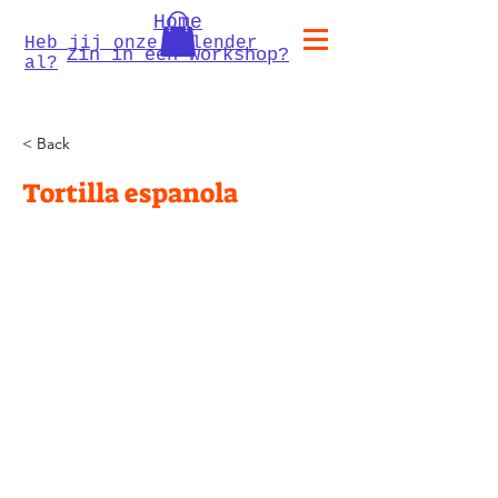
Home
Heb jij onze kalender
Zin in een workshop?
al?
< Back
Tortilla espanola