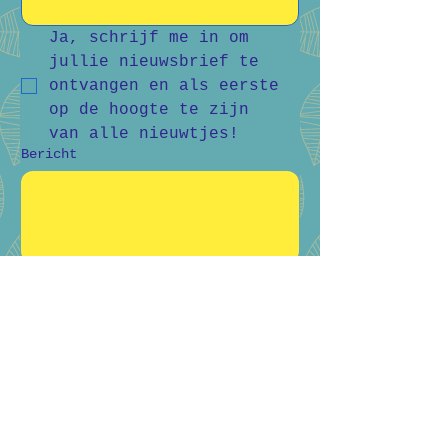
Ja, schrijf me in om 
jullie nieuwsbrief te 
ontvangen en als eerste 
op de hoogte te zijn 
van alle nieuwtjes!
Bericht
Verstuur
Bart Vanderlee
0476 59 94 92
Heidestraat 50, Helchteren
Hilde Raskin
0468 06 08 76
Margarethalaan 38, Genk