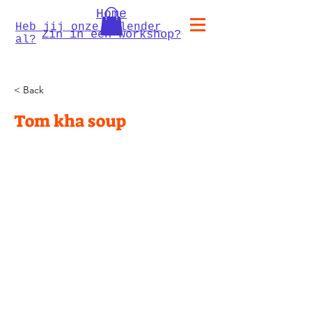
Home
Heb jij onze kalender
Zin in een workshop?
al?
< Back
Tom kha soup