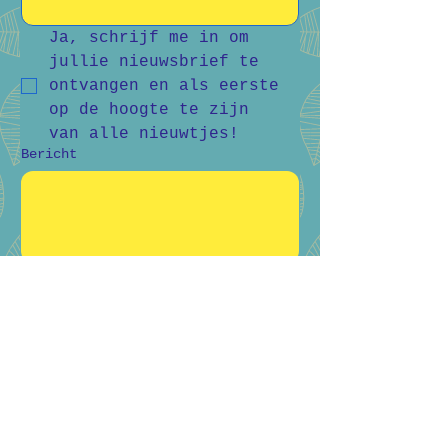
Ja, schrijf me in om 
jullie nieuwsbrief te 
ontvangen en als eerste 
op de hoogte te zijn 
van alle nieuwtjes!
Bericht
Verstuur
Bart Vanderlee
0476 59 94 92
Heidestraat 50, Helchteren
Hilde Raskin
0468 06 08 76
Margarethalaan 38, Genk