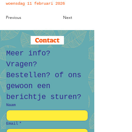
woensdag 11 februari 2026
Previous
Next
Contact
Meer info? 
Vragen? 
Bestellen? of ons 
gewoon een 
berichtje sturen?
Naam
Email
*