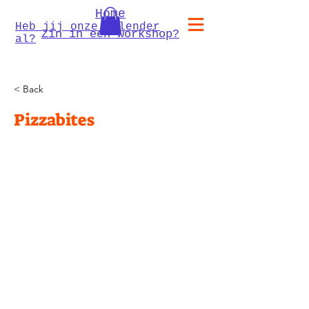
Home
Heb jij onze kalender
Zin in een workshop?
al?
< Back
Pizzabites