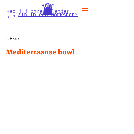
Home
Heb jij onze kalender
Zin in een workshop?
al?
< Back
Mediterraanse bowl