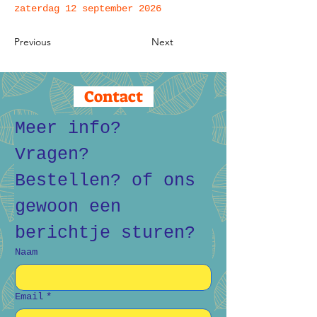
zaterdag 12 september 2026
Previous
Next
Contact
Meer info? 
Vragen? 
Bestellen? of ons 
gewoon een 
berichtje sturen?
Naam
Email
*