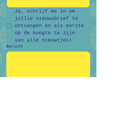
Ja, schrijf me in om 
jullie nieuwsbrief te 
ontvangen en als eerste 
op de hoogte te zijn 
van alle nieuwtjes!
Bericht
Verstuur
Bart Vanderlee
0476 59 94 92
Heidestraat 50, Helchteren
Hilde Raskin
0468 06 08 76
Margarethalaan 38, Genk