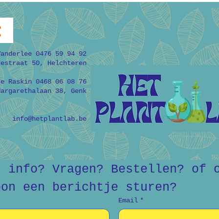
t
Vanderlee 0476 59 94 92
destraat 50, Helchteren
de Raskin 0468 06 08 76
Margarethalaan 38, Genk
info@hetplantlab.be
r info? Vragen? Bestellen? of o
oon een berichtje sturen?
Email
*