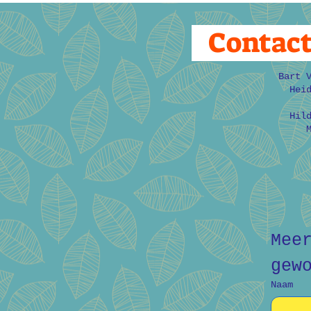
Contac
Bart 
Hei
Hil
Mee
gew
Naam