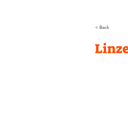
< Back
Linz