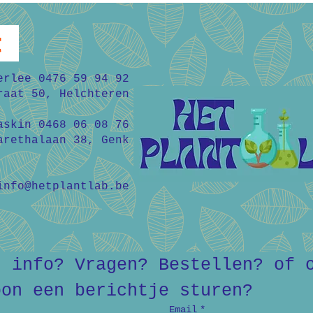
t
erlee 0476 59 94 92
raat 50, Helchteren
askin 0468 06 08 76
arethalaan 38, Genk
info@hetplantlab.be
r info? Vragen? Bestellen? of o
oon een berichtje sturen?
Email
*