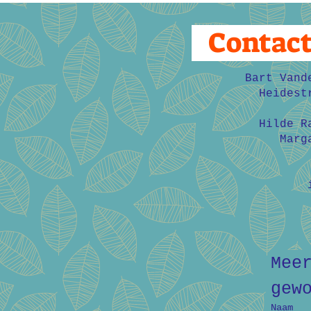
Contac
Bart Vand
Heidest
Hilde R
Marg
Mee
gew
Naam