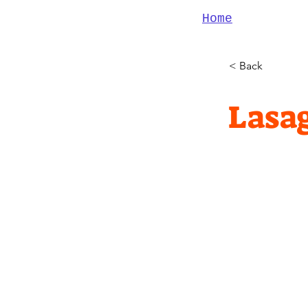
Home
< Back
Lasa