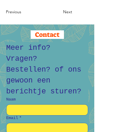
Previous
Next
Contact
Meer info? 
Vragen? 
Bestellen? of ons 
gewoon een 
berichtje sturen?
Naam
Email
*