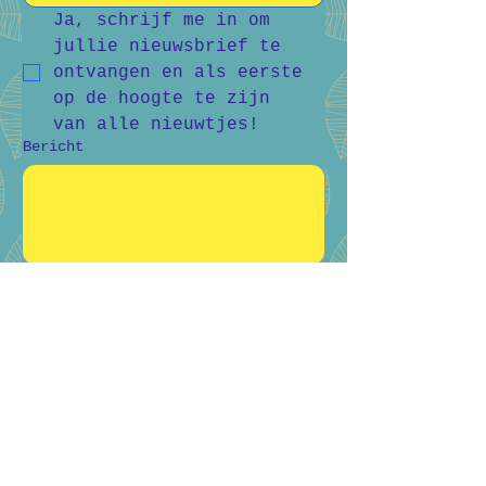
Ja, schrijf me in om 
jullie nieuwsbrief te 
ontvangen en als eerste 
op de hoogte te zijn 
van alle nieuwtjes!
Bericht
Verstuur
Bart Vanderlee
0476 59 94 92
Heidestraat 50, Helchteren
Hilde Raskin
0468 06 08 76
Margarethalaan 38, Genk