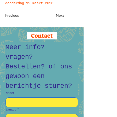
donderdag 19 maart 2026
Previous
Next
Contact
Meer info? 
Vragen? 
Bestellen? of ons 
gewoon een 
berichtje sturen?
Naam
Email
*