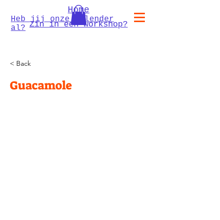
Home
Heb jij onze kalender
Zin in een workshop?
al?
< Back
Guacamole