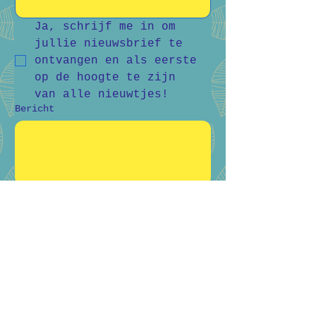
Ja, schrijf me in om 
jullie nieuwsbrief te 
ontvangen en als eerste 
op de hoogte te zijn 
van alle nieuwtjes!
Bericht
Verstuur
Bart Vanderlee
0476 59 94 92
Heidestraat 50, Helchteren
Hilde Raskin
0468 06 08 76
Margarethalaan 38, Genk