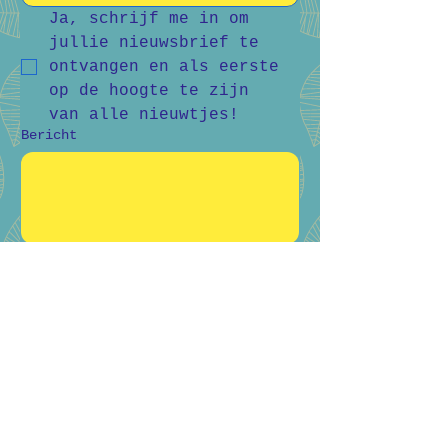
Ja, schrijf me in om 
jullie nieuwsbrief te 
ontvangen en als eerste 
op de hoogte te zijn 
van alle nieuwtjes!
Bericht
Verstuur
Bart Vanderlee
0476 59 94 92
Heidestraat 50, Helchteren
Hilde Raskin
0468 06 08 76
Margarethalaan 38, Genk