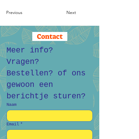
Previous
Next
Contact
Meer info? 
Vragen? 
Bestellen? of ons 
gewoon een 
berichtje sturen?
Naam
Email
*