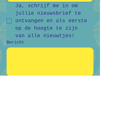
Ja, schrijf me in om 
jullie nieuwsbrief te 
ontvangen en als eerste 
op de hoogte te zijn 
van alle nieuwtjes!
Bericht
Verstuur
Bart Vanderlee
0476 59 94 92
Heidestraat 50, Helchteren
Hilde Raskin
0468 06 08 76
Margarethalaan 38, Genk