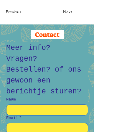
Previous
Next
Contact
Meer info? 
Vragen? 
Bestellen? of ons 
gewoon een 
berichtje sturen?
Naam
Email
*