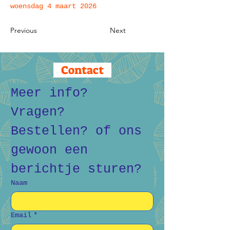
woensdag 4 maart 2026
Previous
Next
Contact
Meer info? 
Vragen? 
Bestellen? of ons 
gewoon een 
berichtje sturen?
Naam
Email
*