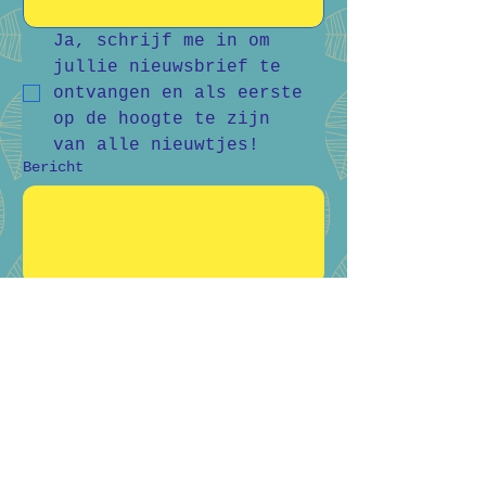
Ja, schrijf me in om 
jullie nieuwsbrief te 
ontvangen en als eerste 
op de hoogte te zijn 
van alle nieuwtjes!
Bericht
Verstuur
Bart Vanderlee
0476 59 94 92
Heidestraat 50, Helchteren
Hilde Raskin
0468 06 08 76
Margarethalaan 38, Genk