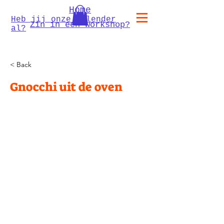
Home
Heb jij onze kalender
Zin in een workshop?
al?
< Back
Gnocchi uit de oven