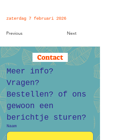
zaterdag 7 februari 2026
Previous
Next
Contact
Meer info? 
Vragen? 
Bestellen? of ons 
gewoon een 
berichtje sturen?
Naam