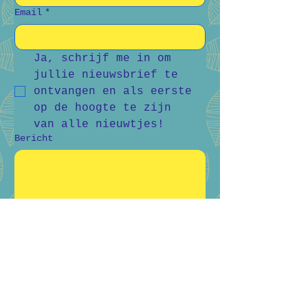
Email
*
Ja, schrijf me in om 
jullie nieuwsbrief te 
ontvangen en als eerste 
op de hoogte te zijn 
van alle nieuwtjes!
Bericht
Verstuur
Bart Vanderlee
0476 59 94 92
Heidestraat 50, Helchteren
Hilde Raskin
0468 06 08 76