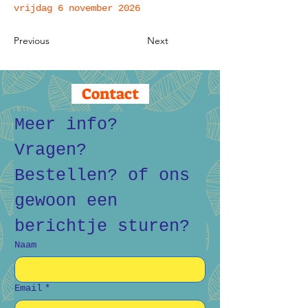
vrijdag 6 november 2026
Previous
Next
Contact
Meer info? 
Vragen? 
Bestellen? of ons 
gewoon een 
berichtje sturen?
Naam
Email
*