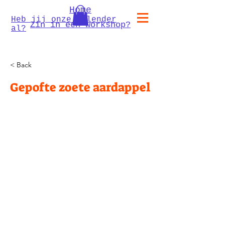
Home
Heb jij onze kalender
Zin in een workshop?
al?
< Back
Gepofte zoete aardappel