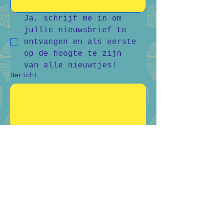
Ja, schrijf me in om 
jullie nieuwsbrief te 
ontvangen en als eerste 
op de hoogte te zijn 
van alle nieuwtjes!
Bericht
Verstuur
Bart Vanderlee
0476 59 94 92
Heidestraat 50, Helchteren
Hilde Raskin
0468 06 08 76
Margarethalaan 38, Genk