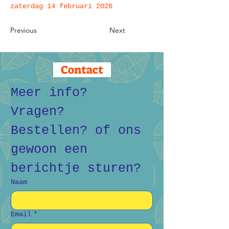
zaterdag 14 februari 2026
Previous
Next
Contact
Meer info? 
Vragen? 
Bestellen? of ons 
gewoon een 
berichtje sturen?
Naam
Email
*