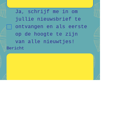
Ja, schrijf me in om 
jullie nieuwsbrief te 
ontvangen en als eerste 
op de hoogte te zijn 
van alle nieuwtjes!
Bericht
Verstuur
Bart Vanderlee
0476 59 94 92
Heidestraat 50, Helchteren
Hilde Raskin
0468 06 08 76
Margarethalaan 38, Genk