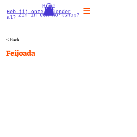
Home
Heb jij onze kalender
Zin in een workshop?
al?
< Back
Feijoada