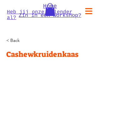
Home
Heb jij onze kalender
Zin in een workshop?
al?
< Back
Cashewkruidenkaas