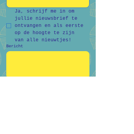
Ja, schrijf me in om 
jullie nieuwsbrief te 
ontvangen en als eerste 
op de hoogte te zijn 
van alle nieuwtjes!
Bericht
Verstuur
Bart Vanderlee
0476 59 94 92
Heidestraat 50, Helchteren
Hilde Raskin
0468 06 08 76
Margarethalaan 38, Genk