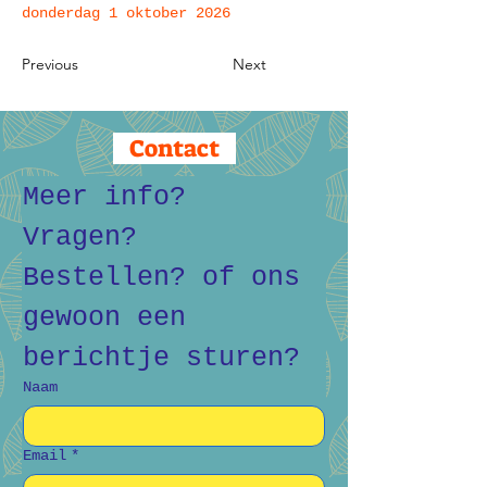
donderdag 1 oktober 2026
Previous
Next
Contact
Meer info? 
Vragen? 
Bestellen? of ons 
gewoon een 
berichtje sturen?
Naam
Email
*