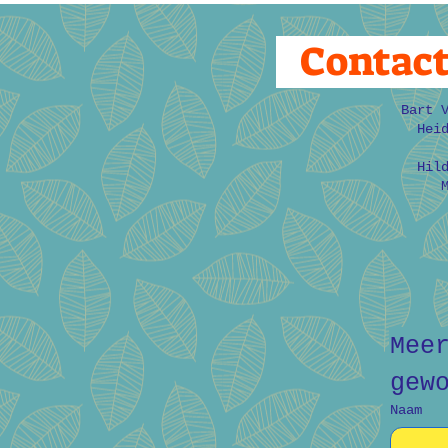
Contac
Bart 
Hei
Hil
Mee
gew
Naam