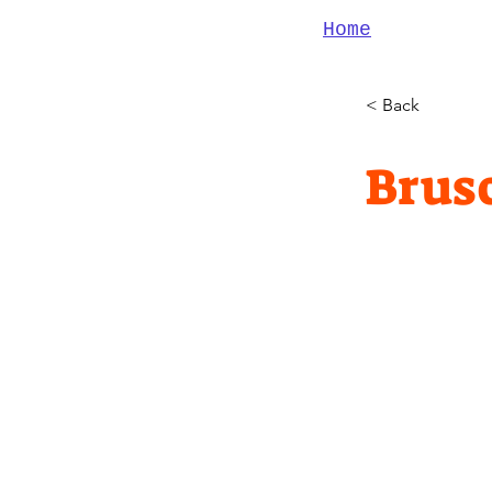
Home
< Back
Brus