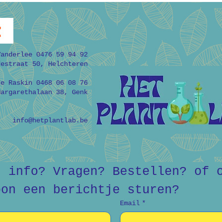
t
Vanderlee 0476 59 94 92
destraat 50, Helchteren
de Raskin 0468 06 08 76
Margarethalaan 38, Genk
info@hetplantlab.be
r info? Vragen? Bestellen? of o
oon een berichtje sturen?
Email
*