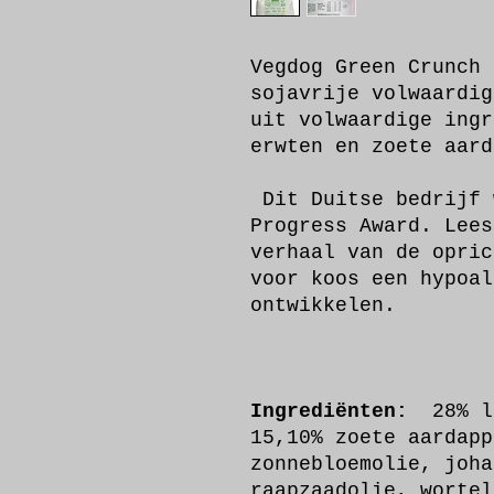
Vegdog Green Crunch 
sojavrije volwaardig
uit volwaardige ingr
erwten en zoete aar
Dit Duitse bedrijf 
Progress Award. Lee
verhaal van de opric
voor koos een hypoal
ontwikkelen.
Ingrediënten:
28% l
15,10% zoete aardapp
zonnebloemolie, joha
raapzaadolie, wortel