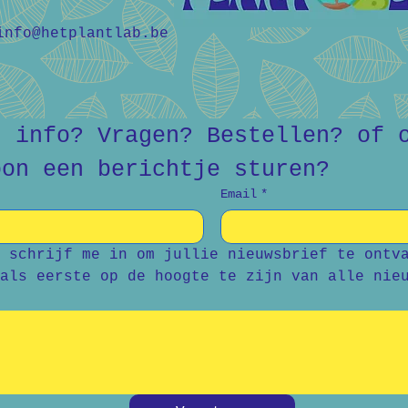
info@hetplantlab.be
r info? Vragen? Bestellen? of o
oon een berichtje sturen?
Email
*
 schrijf me in om jullie nieuwsbrief te ontva
als eerste op de hoogte te zijn van alle nie