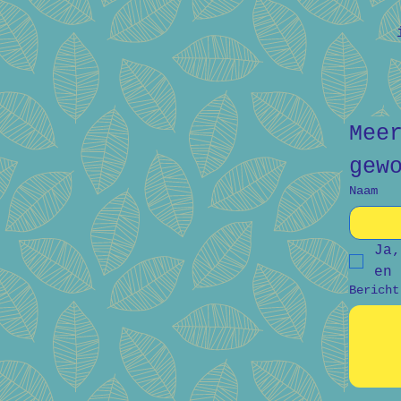
Mee
gew
Naam
Ja,
en 
Bericht