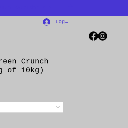
onze kalender al?
Log In
reen Crunch
g of 10kg)