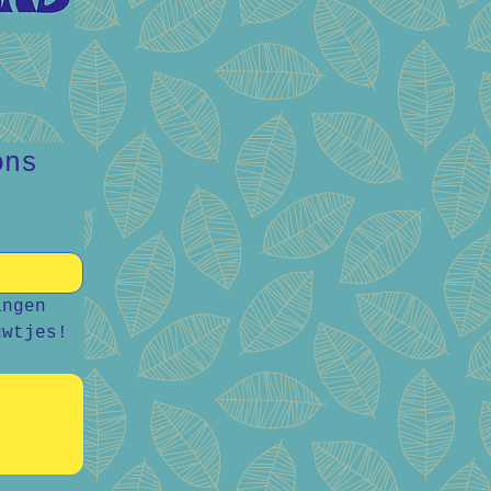
ns 
ngen 
uwtjes!