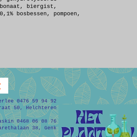
bonaat, biergist,
0,1% bosbessen, pompoen,
t
erlee 0476 59 94 92
raat 50, Helchteren
askin 0468 06 08 76
arethalaan 38, Genk