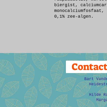
biergist, calciumcar
monocalciumfosfaat, 
0,1% zee-algen.
Contac
Bart Vand
Heidest
Hilde R
Marg