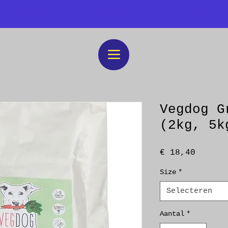
Zin in een workshop?
Heb jij 
Vegdog G
(2kg, 5k
Prijs
€ 18,40
Size
*
Selecteren
Aantal
*