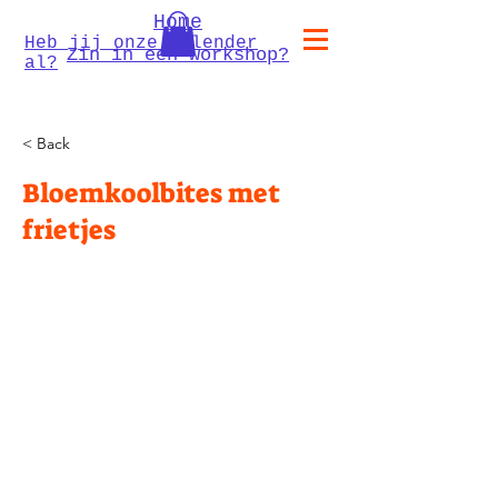
Home
Heb jij onze kalender
Zin in een workshop?
al?
< Back
Bloemkoolbites met
frietjes