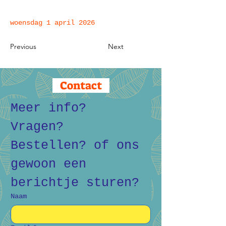
woensdag 1 april 2026
Previous
Next
Contact
Meer info? 
Vragen? 
Bestellen? of ons 
gewoon een 
berichtje sturen?
Naam