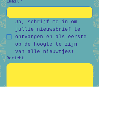
Email
*
Ja, schrijf me in om 
jullie nieuwsbrief te 
ontvangen en als eerste 
op de hoogte te zijn 
van alle nieuwtjes!
Bericht
Verstuur
Bart Vanderlee
0476 59 94 92
Heidestraat 50, Helchteren
Hilde Raskin
0468 06 08 76